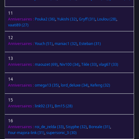
11
Anniversaires :
Pouka2
(36)
,
Yukishi
(32)
,
Gryff
(31)
,
Loulou
(28)
,
vaati89
(27)
12
Anniversaires :
Youch
(51)
,
maniac1
(32)
,
Esteban
(31)
13
Anniversaires :
maouzet
(69)
,
Niv100
(34)
,
Tikle
(33)
,
vlag67
(33)
14
Anniversaires :
omega13
(35)
,
lord_deluxe
(34)
,
Kefeng
(32)
15
Anniversaires :
link92
(31)
,
Bm15
(28)
16
Anniversaires :
roi_de_zelda
(33)
,
Sisyphe
(32)
,
Boreale
(31)
,
Four-majora-link
(31)
,
supersonic_3
(30)