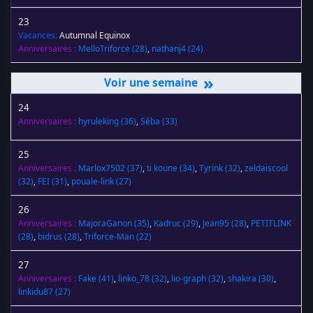
23
Vacances:
Autumnal Equinox
Anniversaires :
MelloTriforce
(28)
,
nathanj4
(24)
»
24
Anniversaires :
hyruleking
(36)
,
Séba
(33)
25
Anniversaires :
Marlox7502
(37)
,
ti koune
(34)
,
Tyrink
(32)
,
zeldaiscool
(32)
,
FEI
(31)
,
pouale-link
(27)
26
Anniversaires :
MajoraGanon
(35)
,
Kadruc
(29)
,
Jean95
(28)
,
PETITLINK
(28)
,
bidrus
(28)
,
Triforce-Man
(22)
27
Anniversaires :
Fake
(41)
,
linko_78
(32)
,
lio-graph
(32)
,
shakira
(30)
,
linkidu87
(27)