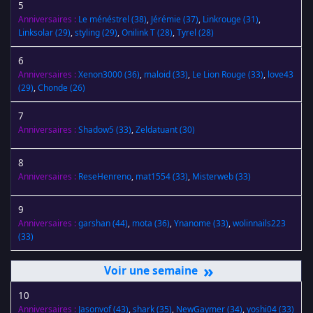
5
Anniversaires :
Le ménéstrel
(38)
,
Jérémie
(37)
,
Linkrouge
(31)
,
Linksolar
(29)
,
styling
(29)
,
Onilink T
(28)
,
Tyrel
(28)
6
Anniversaires :
Xenon3000
(36)
,
maloid
(33)
,
Le Lion Rouge
(33)
,
love43
(29)
,
Chonde
(26)
7
Anniversaires :
Shadow5
(33)
,
Zeldatuant
(30)
8
Anniversaires :
ReseHenreno
,
mat1554
(33)
,
Misterweb
(33)
9
Anniversaires :
garshan
(44)
,
mota
(36)
,
Ynanome
(33)
,
wolinnails223
(33)
»
10
Anniversaires :
Jasonvof
(43)
,
shark
(35)
,
NewGaymer
(34)
,
yoshi04
(33)