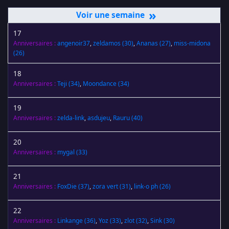
»
17
Anniversaires :
angenoir37
,
zeldamos
(30)
,
Ananas
(27)
,
miss-midona
(26)
18
Anniversaires :
Teji
(34)
,
Moondance
(34)
19
Anniversaires :
zelda-link
,
asdujeu
,
Rauru
(40)
20
Anniversaires :
mygal
(33)
21
Anniversaires :
FoxDie
(37)
,
zora vert
(31)
,
link-o ph
(26)
22
Anniversaires :
Linkange
(36)
,
Yoz
(33)
,
zlot
(32)
,
Sink
(30)