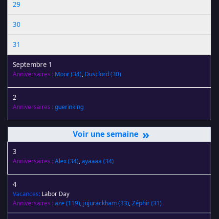
29
30
31
Septembre 1
Anniversaires :
Moor
(34)
,
Dusclord
(30)
2
Anniversaires :
guerinking
»
3
Anniversaires :
Alex
(34)
,
ayaaaa
(34)
4
Vacances:
Labor Day
Anniversaires :
aze
(119)
,
jujurackham
(33)
,
Zéphir
(31)