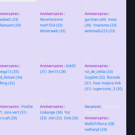
8
9
niversaires :
Anniversaires :
Anniversaires :
adow5
(33)
,
ReseHenreno
,
garshan
(44)
,
mota
ldatuant
(30)
mat1554
(33)
,
(36)
,
Ynanome
(33)
,
Misterweb
(33)
wolinnails223
(33)
4
15
16
niversaires :
Anniversaires :
link92
Anniversaires :
mega13
(35)
,
(31)
,
Bm15
(28)
roi_de_zelda
(33)
,
rd_deluxe
(34)
,
Sisyphe
(32)
,
Boreale
feng
(32)
(31)
,
Four-majora-link
(31)
,
supersonic_3
(30)
1
22
23
niversaires :
FoxDie
Anniversaires :
Vacances:
Autumnal
7)
,
zora vert
(31)
,
Linkange
(36)
,
Yoz
Equinox
nk-o ph
(26)
(33)
,
zlot
(32)
,
Sink
(30)
Anniversaires :
MelloTriforce
(28)
,
nathanj4
(24)