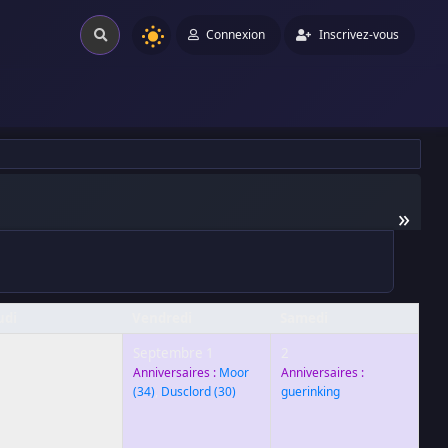
Connexion
Inscrivez-vous
»
udi
Vendredi
Samedi
1
Septembre 1
2
Anniversaires :
Moor
Anniversaires :
(34)
,
Dusclord
(30)
guerinking