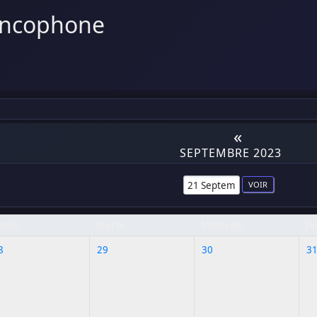
ancophone
«
SEPTEMBRE 2023
undi
Mardi
Mercredi
Je
8
29
30
3