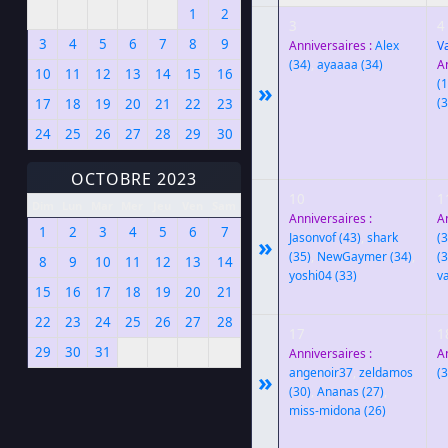
1
2
3
4
3
4
5
6
7
8
9
Anniversaires :
Alex
V
(34)
,
ayaaaa
(34)
A
10
11
12
13
14
15
16
(
»
(3
17
18
19
20
21
22
23
24
25
26
27
28
29
30
OCTOBRE 2023
10
1
Dim
Lun
Mar
Mer
Jeu
Ven
Sam
Anniversaires :
A
1
2
3
4
5
6
7
Jasonvof
(43)
,
shark
(3
»
(35)
,
NewGaymer
(34)
,
(3
8
9
10
11
12
13
14
yoshi04
(33)
v
15
16
17
18
19
20
21
22
23
24
25
26
27
28
17
1
29
30
31
Anniversaires :
A
angenoir37
,
zeldamos
(3
»
(30)
,
Ananas
(27)
,
miss-midona
(26)