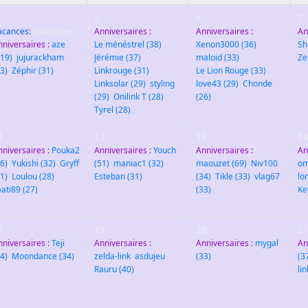
5
6
7
acances:
Labor Day
Anniversaires :
Anniversaires :
An
nniversaires :
aze
Le ménéstrel
(38)
,
Xenon3000
(36)
,
Sh
119)
,
jujurackham
Jérémie
(37)
,
maloid
(33)
,
Ze
3)
,
Zéphir
(31)
Linkrouge
(31)
,
Le Lion Rouge
(33)
,
Linksolar
(29)
,
styling
love43
(29)
,
Chonde
(29)
,
Onilink T
(28)
,
(26)
Tyrel
(28)
1
12
13
1
nniversaires :
Pouka2
Anniversaires :
Youch
Anniversaires :
An
6)
,
Yukishi
(32)
,
Gryff
(51)
,
maniac1
(32)
,
maouzet
(69)
,
Niv100
o
1)
,
Loulou
(28)
,
Esteban
(31)
(34)
,
Tikle
(33)
,
vlag67
lo
aati89
(27)
(33)
Ke
8
19
20
2
nniversaires :
Teji
Anniversaires :
Anniversaires :
mygal
An
4)
,
Moondance
(34)
zelda-link
,
asdujeu
,
(33)
(3
Rauru
(40)
li