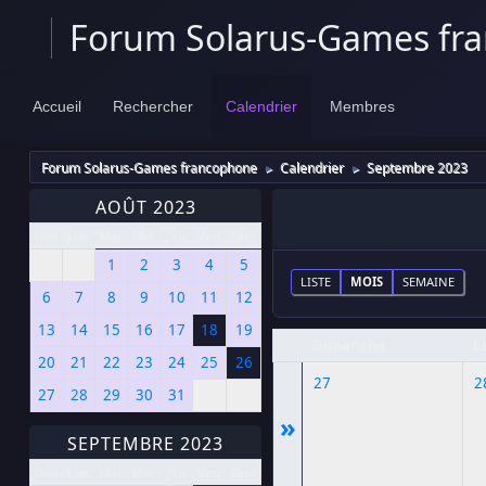
Forum Solarus-Games fr
Accueil
Rechercher
Calendrier
Membres
Forum Solarus-Games francophone
Calendrier
Septembre 2023
►
►
AOÛT 2023
Dim
Lun
Mar
Mer
Jeu
Ven
Sam
1
2
3
4
5
LISTE
MOIS
SEMAINE
6
7
8
9
10
11
12
13
14
15
16
17
18
19
Dimanche
L
20
21
22
23
24
25
26
27
2
27
28
29
30
31
»
SEPTEMBRE 2023
Dim
Lun
Mar
Mer
Jeu
Ven
Sam