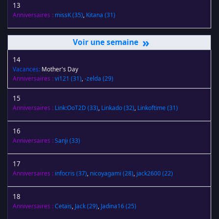
13
Anniversaires :
missK
(35)
,
Kitana
(31)
»
14
Vacances:
Mother's Day
Anniversaires :
vi121
(31)
,
-zelda
(29)
15
Anniversaires :
Link:OoT2D
(33)
,
Linkado
(32)
,
Linkoftime
(31)
16
Anniversaires :
Sanji
(33)
17
Anniversaires :
infocris
(37)
,
nicoyagami
(28)
,
jack2600
(22)
18
Anniversaires :
Cetais
,
Jack
(29)
,
Jadina16
(25)