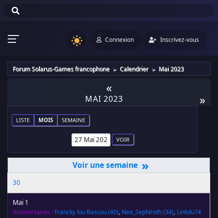
Connexion
Inscrivez-vous
Forum Solarus-Games francophone
Calendrier
Mai 2023
►
►
«
»
MAI 2023
LISTE
MOIS
SEMAINE
»
30
Mai 1
Anniversaires :
Francky lou Bascou
(40)
,
Neo_Sephiroth
(34)
,
Linkdu74