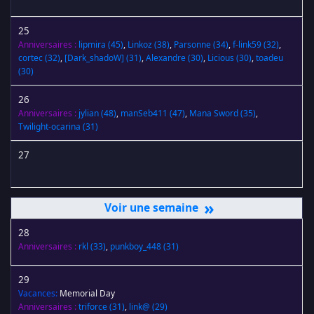
25
Anniversaires :
lipmira
(45)
,
Linkoz
(38)
,
Parsonne
(34)
,
f-link59
(32)
,
cortec
(32)
,
[Dark_shadoW]
(31)
,
Alexandre
(30)
,
Licious
(30)
,
toadeu
(30)
26
Anniversaires :
jylian
(48)
,
manSeb411
(47)
,
Mana Sword
(35)
,
Twilight-ocarina
(31)
27
»
28
Anniversaires :
rkl
(33)
,
punkboy_448
(31)
29
Vacances:
Memorial Day
Anniversaires :
triforce
(31)
,
link@
(29)