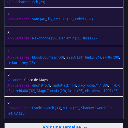
(29)
,
Adrammelech
(29)
2
Anniversaires :
Sam
(46)
,
lily_small12
(32)
,
Enkidu
(31)
3
Anniversaires :
Nekohonde
(38)
,
Benjamin
(30)
,
lucas
(27)
4
Anniversaires :
bloodycountess
(50)
,
JaYzOr
(34)
,
Rinku
(31)
,
akk8o
(30)
,
Le Korbuziey
(25)
5
Vacances:
Cinco de Mayo
Anniversaires :
dieu19
(57)
,
mattattack
(44)
,
tracyrocha717
(38)
,
linkDX
(34)
,
zelda80
(32)
,
MagicCanada
(29)
,
fuslie
(26)
,
elsapfirsich1997
(26)
6
Anniversaires :
Franklinovitch
(33)
,
A Link
(32)
,
Shadow Sword
(30)
,
link XD
(25)
»