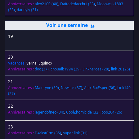
Anniversaires :
alex2100
(40)
,
Daitededacchui
(33)
,
Moonwalk1803
(33)
,
darklyly
(31)
»
19
20
Vacances:
Vernal Equinox
Anniversaires :
doc
(37)
,
chouaib1994
(29)
,
Linkheroes
(28)
,
link 20
(26)
21
Anniversaires :
Maloryne
(50)
,
Newlink
(37)
,
Alex RoiEsper
(36)
,
Link149
(27)
22
Anniversaires :
legendofneo
(34)
,
CoolZhomicide
(32)
,
boo264
(26)
23
Anniversaires :
D4rkst0rm
(35)
,
super link
(31)