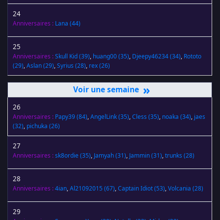
24
Anniversaires :
Lana
(44)
25
Anniversaires :
Skull Kid
(39)
,
huang00
(35)
,
Djeepy46234
(34)
,
Rototo
(29)
,
Aslan
(29)
,
Syrius
(28)
,
rex
(26)
»
26
Anniversaires :
Papy39
(84)
,
AngelLink
(35)
,
Cless
(35)
,
noaka
(34)
,
jaes
(32)
,
pichuka
(26)
27
Anniversaires :
sk8ordie
(35)
,
Jamyah
(31)
,
Jammin
(31)
,
trunks
(28)
28
Anniversaires :
4ian
,
Al21092015
(67)
,
Captain Idiot
(53)
,
Volcania
(28)
29