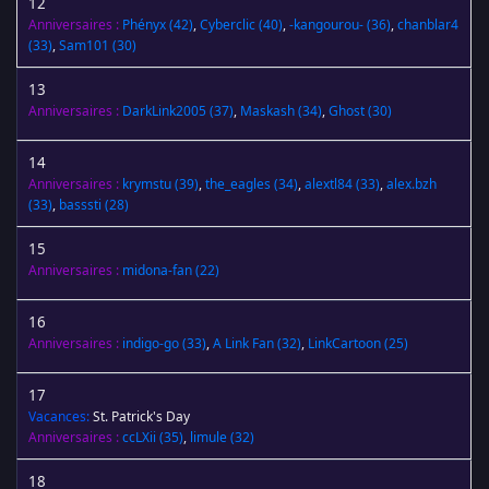
12
Anniversaires :
Phényx
(42)
,
Cyberclic
(40)
,
-kangourou-
(36)
,
chanblar4
(33)
,
Sam101
(30)
13
Anniversaires :
DarkLink2005
(37)
,
Maskash
(34)
,
Ghost
(30)
14
Anniversaires :
krymstu
(39)
,
the_eagles
(34)
,
alextl84
(33)
,
alex.bzh
(33)
,
basssti
(28)
15
Anniversaires :
midona-fan
(22)
16
Anniversaires :
indigo-go
(33)
,
A Link Fan
(32)
,
LinkCartoon
(25)
17
Vacances:
St. Patrick's Day
Anniversaires :
ccLXii
(35)
,
limule
(32)
18