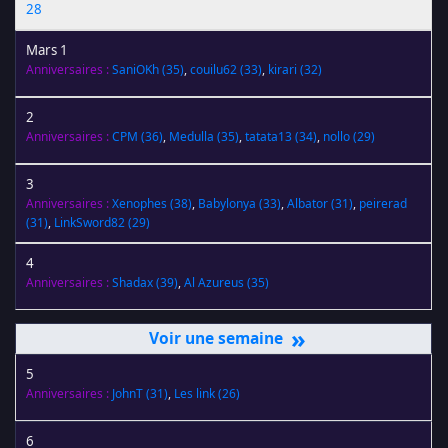
28
Mars 1
Anniversaires :
SaniOKh
(35)
,
couilu62
(33)
,
kirari
(32)
2
Anniversaires :
CPM
(36)
,
Medulla
(35)
,
tatata13
(34)
,
nollo
(29)
3
Anniversaires :
Xenophes
(38)
,
Babylonya
(33)
,
Albator
(31)
,
peirerad
(31)
,
LinkSword82
(29)
4
Anniversaires :
Shadax
(39)
,
Al Azureus
(35)
»
5
Anniversaires :
JohnT
(31)
,
Les link
(26)
6