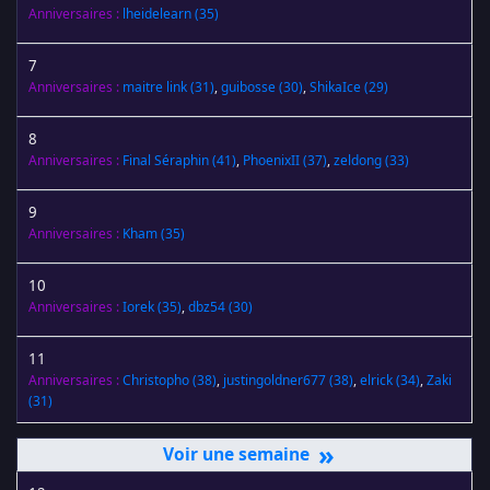
Anniversaires :
lheidelearn
(35)
7
Anniversaires :
maitre link
(31)
,
guibosse
(30)
,
ShikaIce
(29)
8
Anniversaires :
Final Séraphin
(41)
,
PhoenixII
(37)
,
zeldong
(33)
9
Anniversaires :
Kham
(35)
10
Anniversaires :
Iorek
(35)
,
dbz54
(30)
11
Anniversaires :
Christopho
(38)
,
justingoldner677
(38)
,
elrick
(34)
,
Zaki
(31)
»