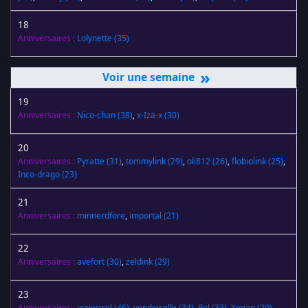
18
Anniversaires :
Lolynette
(35)
»
19
Anniversaires :
Nico-chan
(38)
,
x-Iza-x
(30)
20
Anniversaires :
Pyratte
(31)
,
tommylink
(29)
,
oli812
(26)
,
flobiolink
(25)
,
Inco-drago
(23)
21
Anniversaires :
minnerdfore
,
importal
(21)
22
Anniversaires :
avefort
(30)
,
zeldink
(29)
23
Anniversaires :
joniwarol
(46)
,
vendoiselle
(34)
,
Pol
(33)
,
Xogan
(20)