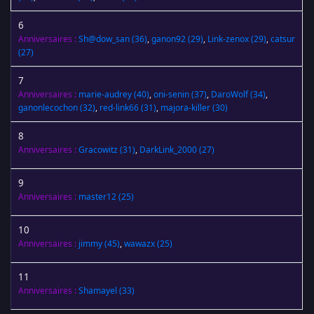
6
Anniversaires :
Sh@dow_san
(36)
,
ganon92
(29)
,
Link-zenox
(29)
,
catsur
(27)
7
Anniversaires :
marie-audrey
(40)
,
oni-senin
(37)
,
DaroWolf
(34)
,
ganonlecochon
(32)
,
red-link66
(31)
,
majora-killer
(30)
8
Anniversaires :
Gracowitz
(31)
,
DarkLink_2000
(27)
9
Anniversaires :
master12
(25)
10
Anniversaires :
jimmy
(45)
,
wawazx
(25)
11
Anniversaires :
Shamayel
(33)