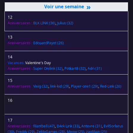
»
12
Anniversaires :
BLK LINK
(36)
,
Julius
(32)
13
Anniversaires :
EdouardPayet
(26)
14
Vacances:
Valentine's Day
Anniversaires :
Super Onilink
(32)
,
Potkart8
(32)
,
Adri
(31)
15
Anniversaires :
Vivig
(32)
,
link-kid
(29)
,
Player-one1
(29)
,
Red-Link
(26)
16
17
Anniversaires :
filantbell
(47)
,
D4rk Link
(33)
,
Antevre
(31)
,
EvilSorlarus
(30)
,
Freddy
(29)
,
ZeldoGames
(28)
,
Meow
(25)
,
zaqlilian
(25)