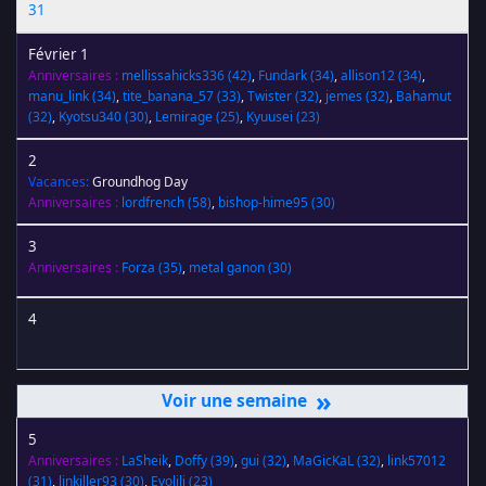
31
Février 1
Anniversaires :
mellissahicks336
(42)
,
Fundark
(34)
,
allison12
(34)
,
manu_link
(34)
,
tite_banana_57
(33)
,
Twister
(32)
,
jemes
(32)
,
Bahamut
(32)
,
Kyotsu340
(30)
,
Lemirage
(25)
,
Kyuusei
(23)
2
Vacances:
Groundhog Day
Anniversaires :
lordfrench
(58)
,
bishop-hime95
(30)
3
Anniversaires :
Forza
(35)
,
metal ganon
(30)
4
»
5
Anniversaires :
LaSheik
,
Doffy
(39)
,
gui
(32)
,
MaGicKaL
(32)
,
link57012
(31)
,
linkiller93
(30)
,
Evolili
(23)