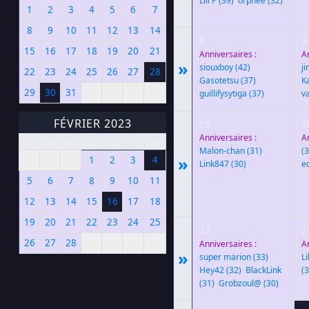
Lili P
(39)
,
orphée
(32)
1
2
3
4
5
6
7
8
9
10
11
12
13
14
8
9
15
16
17
18
19
20
21
Anniversaires :
A
»
siouxboy
(42)
,
j
22
23
24
25
26
27
28
Gasotetsu
(37)
,
K
29
30
31
guillifysytiga
(37)
va
FÉVRIER 2023
15
1
Anniversaires :
A
Dim
Lun
Mar
Mer
Jeu
Ven
Sam
Malon-chan
(31)
,
(3
»
1
2
3
4
Link847
(30)
e
5
6
7
8
9
10
11
12
13
14
15
16
17
18
19
20
21
22
23
24
25
22
2
26
27
28
Anniversaires :
A
»
super marion
(33)
,
Li
Hey42
(32)
,
BlackLink
(3
(31)
,
Grobzoul@
(30)