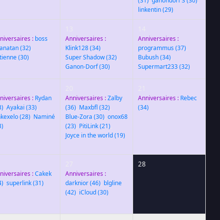
(31)
,
ganondorf 3
(30)
,
linkentin
(29)
2
13
14
niversaires :
boss
,
Anniversaires :
Anniversaires :
anatan
(32)
,
Klink128
(34)
,
programmus
(37)
,
etienne
(30)
Super Shadow
(32)
,
Bubush
(34)
,
Ganon-Dorf
(30)
Supermart233
(32)
9
20
21
niversaires :
Rydan
Anniversaires :
Zalby
Anniversaires :
Rebec
3)
,
Ayakai
(33)
,
(36)
,
Maxbfl
(32)
,
(34)
nkexelo
(28)
,
Naminé
Blue-Zora
(30)
,
onox68
3)
(23)
,
PitiLink
(21)
,
Joyce in the world
(19)
6
27
28
niversaires :
Cakek
Anniversaires :
4)
,
superlink
(31)
darknior
(46)
,
blgline
(42)
,
iCloud
(30)