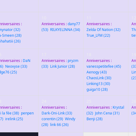
10
11
1
nniversaires :
Anniversaires :
dany77
Anniversaires :
An
imynator
(32)
,
(53)
,
RILKYELINNA
(34)
Zelda Of Nation
(32)
,
Th
a-Smeen
(28)
,
True_LFM
(22)
ti
hahatiii
(26)
6
17
18
1
nniversaires :
DaN
Anniversaires :
pryzm
Anniversaires :
An
6)
,
Neovyse
(33)
,
(33)
,
Link Junior
(28)
vanesspetitefee
(45)
,
(3
dge76
(25)
Aenogy
(43)
,
Li
ChaosLink
(30)
,
(2
Linking13
(30)
,
guiga10
(28)
3
24
25
2
nniversaires :
Anniversaires :
Anniversaires :
Krystal
An
li la fée
(38)
,
penpen
Dark-Oni-Link
(33)
,
(32)
,
John Cena
(31)
,
(3
7)
,
irelink
(25)
corentin
(29)
,
Windy
Benji
(28)
(28)
,
link 66
(26)