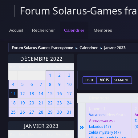
Forum Solarus-Games fr
Accueil
Rechercher
Calendrier
Membres
Forum Solarus-Games francophone
Calendrier
Janvier 2023
►
►
DÉCEMBRE 2022
Dim
Lun
Mar
Mer
Jeu
Ven
Sam
1
2
3
LISTE
MOIS
SEMAINE
4
5
6
7
8
9
10
11
12
13
14
15
16
17
Dimanche
L
18
19
20
21
22
23
24
Janvier 1
2
25
26
27
28
29
30
31
Vacances:
New Year's
A
Anniversaires :
T
»
JANVIER 2023
kokodos
(47)
,
(3
zelda mystery
(47)
,
Dim
Lun
Mar
Mer
Jeu
Ven
Sam