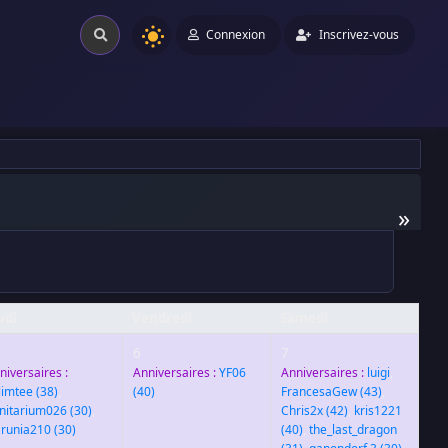
Connexion
Inscrivez-vous
»
udi
Vendredi
Samedi
6
7
niversaires :
Anniversaires :
YF06
Anniversaires :
luigi
,
limtee
(38)
,
(40)
FrancesaGew
(43)
,
nitarium026
(30)
,
Chris2x
(42)
,
kris1221
runia210
(30)
(40)
,
the_last_dragon