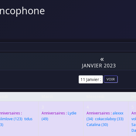
ancophone
«
JANVIER 2023
undi
Mardi
Mercredi
Je
3
4
5
nniversaires :
Anniversaires :
Lydie
Anniversaires :
alexxx
An
alimlove
(123)
,
tidus
(49)
(34)
,
cokacolaboy
(33)
,
vo
3)
Catalina
(30)
Sa
Da