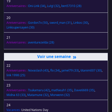
19
Anniversaires :
Oni-Link
(34)
,
Lu!g!
(32)
,
ben57310
(28)
20
Anniversaires :
Gordon7x
(50)
,
sword_man
(31)
,
Linkos
(30)
,
Linksupersayen
(30)
21
Anniversaires :
aventurezelda
(28)
»
22
Anniversaires :
Novaslash
(43)
,
flo
(34)
,
jamel79
(33)
,
titanim007
(30)
,
link 1998
(25)
23
Anniversaires :
Tsukamaru
(42)
,
mathieuh1
(35)
,
Dave6669
(35)
,
Midna 63
(33)
,
Matamune
(32)
,
Morwenn
(32)
24
Vacances:
United Nations Day