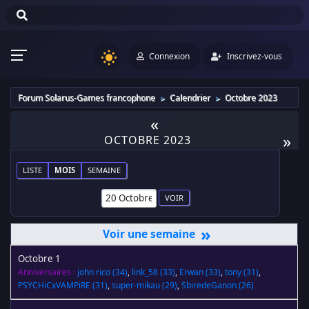
Connexion
Inscrivez-vous
Forum Solarus-Games francophone
Calendrier
Octobre 2023
►
►
«
»
OCTOBRE 2023
LISTE
MOIS
SEMAINE
»
Octobre 1
Anniversaires :
john rico
(34)
,
link_58
(33)
,
Erwan
(33)
,
tony
(31)
,
PSYCHiCxVAMPiRE
(31)
,
super-mikau
(29)
,
SbiredeGanon
(26)