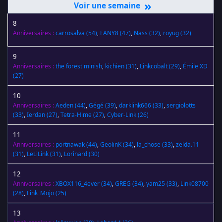
»
8
Anniversaires :
carrosalva
(54)
,
FANY8
(47)
,
Nass
(32)
,
royug
(32)
9
Anniversaires :
the forest minish
,
kichien
(31)
,
Linkcobalt
(29)
,
Émile XD
(27)
10
Anniversaires :
Aeden
(44)
,
Gégé
(39)
,
darklink666
(33)
,
sergiolotts
(33)
,
Ierdan
(27)
,
Tetra-Hime
(27)
,
Cyber-Link
(26)
11
Anniversaires :
portnawak
(44)
,
GeolinK
(34)
,
la_chose
(33)
,
zelda.11
(31)
,
LeLiLink
(31)
,
Lorinard
(30)
12
Anniversaires :
XBOX116_4ever
(34)
,
GREG
(34)
,
yam25
(33)
,
Link08700
(28)
,
Link_Mojo
(25)
13