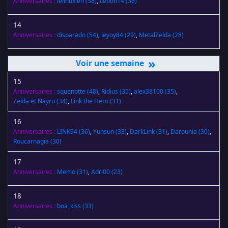
Anniversaires :
lelinuxien
(38)
,
Lebon14
(36)
14
Anniversaires :
disparado
(54)
,
leyoy84
(29)
,
MetalZelda
(28)
»
15
Anniversaires :
squenotte
(48)
,
Ridius
(35)
,
alex38100
(35)
,
Zelda et Nayru
(34)
,
Link the Hero
(31)
16
Anniversaires :
LINK94
(36)
,
Yunsun
(33)
,
DarkLink
(31)
,
Darounia
(30)
,
Roucarnagia
(30)
17
Anniversaires :
Memo
(31)
,
Adri00
(23)
18
Anniversaires :
boa_kiss
(33)