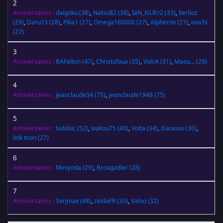
2
Anniversaires :
daigoku
(38)
,
Natsu82
(38)
,
IaN_KiLlEr2
(33)
,
berlioz
(29)
,
Daru13
(28)
,
Pika1
(27)
,
Omega160000
(27)
,
Alpherno
(27)
,
inochi
(27)
3
Anniversaires :
BAFelton
(47)
,
Christofaux
(35)
,
VolcA
(31)
,
Maou...
(29)
4
Anniversaires :
jeanclaude34
(75)
,
jeanclaude1948
(75)
5
Anniversaires :
ludoluc
(52)
,
wakou75
(40)
,
Volta
(34)
,
Xiaoxiao
(30)
,
link toon
(27)
6
Anniversaires :
Miniyoda
(29)
,
Brougadier
(28)
7
Anniversaires :
Serjmax
(48)
,
zeldaFR
(33)
,
Valoo
(32)