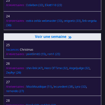
23
Anniversaires :
Estieben
(33)
,
Eliott110
(23)
24
Anniversaires :
extra-zelda webmaster
(33)
,
onigoetz
(33)
,
link-vegeta
(30)
»
25
Vacances:
Christmas
Anniversaires :
pointlimit0
(55)
,
rom1
(25)
26
Anniversaires :
shin-link
(47)
,
Hero Of Time
(32)
,
Angeljudge
(32)
,
Zephyr
(26)
27
Anniversaires :
MissMoustique
(51)
,
lecuredent
(38)
,
Lyra
(32)
,
remondo
(27)
28