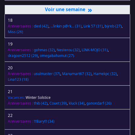
»
18
Anniversaires :
died
(42)
,
...linkin p@rk...
(31)
,
Link 57
(31)
,
bijreb
(27)
,
Miss
(26)
19
Anniversaires :
gohmas
(32)
,
Nesterou
(32)
,
LINK-MOJO
(31)
,
dragoon2512
(29)
,
omegabahamut
(27)
20
Anniversaires :
usulmaster
(37)
,
Manumart67
(32)
,
Hamekpc
(32)
,
Lina123
(18)
21
Vacances:
Winter Solstice
Anniversaires :
thib
(42)
,
Couet
(39)
,
kluck
(34)
,
ganondarf
(26)
22
Anniversaires :
!!!Bary!!!
(34)