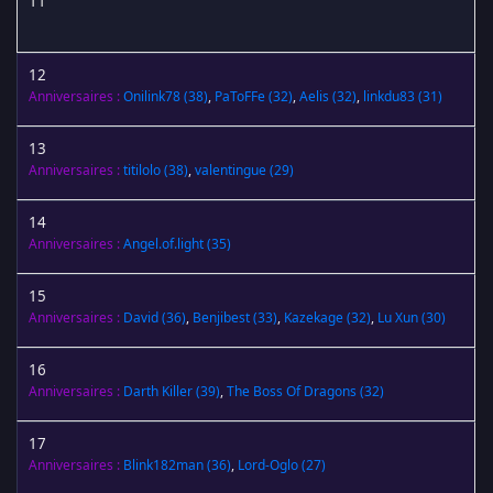
11
12
Anniversaires :
Onilink78
(38)
,
PaToFFe
(32)
,
Aelis
(32)
,
linkdu83
(31)
13
Anniversaires :
titilolo
(38)
,
valentingue
(29)
14
Anniversaires :
Angel.of.light
(35)
15
Anniversaires :
David
(36)
,
Benjibest
(33)
,
Kazekage
(32)
,
Lu Xun
(30)
16
Anniversaires :
Darth Killer
(39)
,
The Boss Of Dragons
(32)
17
Anniversaires :
Blink182man
(36)
,
Lord-Oglo
(27)