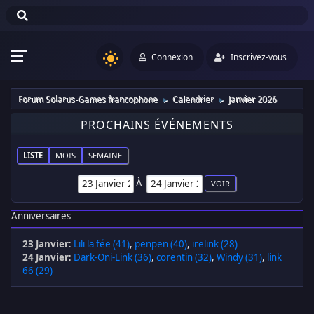
Connexion
Inscrivez-vous
Forum Solarus-Games francophone
Calendrier
Janvier 2026
►
►
PROCHAINS ÉVÉNEMENTS
LISTE
MOIS
SEMAINE
À
Anniversaires
23 Janvier
:
Lili la fée (41)
,
penpen (40)
,
irelink (28)
24 Janvier
:
Dark-Oni-Link (36)
,
corentin (32)
,
Windy (31)
,
link
66 (29)