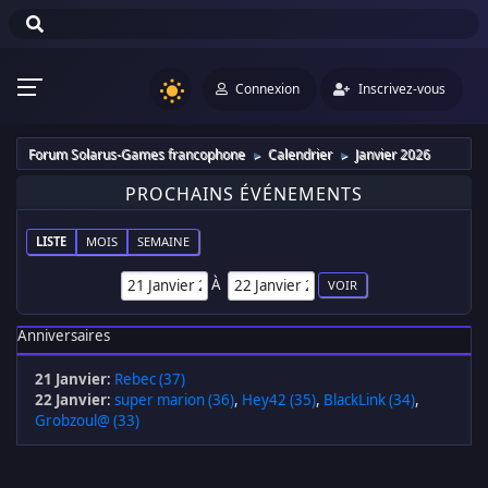
Connexion
Inscrivez-vous
Forum Solarus-Games francophone
Calendrier
Janvier 2026
►
►
PROCHAINS ÉVÉNEMENTS
LISTE
MOIS
SEMAINE
À
Anniversaires
21 Janvier
:
Rebec (37)
22 Janvier
:
super marion (36)
,
Hey42 (35)
,
BlackLink (34)
,
Grobzoul@ (33)