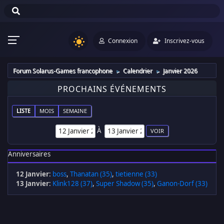
Connexion
Inscrivez-vous
Forum Solarus-Games francophone
Calendrier
Janvier 2026
►
►
PROCHAINS ÉVÉNEMENTS
LISTE
MOIS
SEMAINE
À
Anniversaires
12 Janvier
:
boss
,
Thanatan (35)
,
tietienne (33)
13 Janvier
:
Klink128 (37)
,
Super Shadow (35)
,
Ganon-Dorf (33)