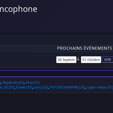
ancophone
PROCHAINS ÉVÉNEMENTS
À
)
,
RoyalLink (32)
,
Arca (31)
nk_58 (35)
,
Erwan (35)
,
tony (33)
,
PSYCHiCxVAMPiRE (33)
,
super-mikau (31