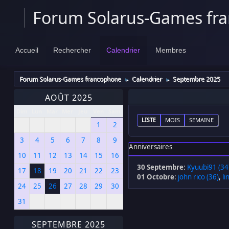
Forum Solarus-Games fr
Accueil
Rechercher
Calendrier
Membres
Forum Solarus-Games francophone
Calendrier
Septembre 2025
►
►
AOÛT 2025
Dim
Lun
Mar
Mer
Jeu
Ven
Sam
LISTE
MOIS
SEMAINE
1
2
3
4
5
6
7
8
9
Anniversaires
10
11
12
13
14
15
16
30 Septembre
:
Kyuubi91 (34
17
18
19
20
21
22
23
01 Octobre
:
john rico (36)
,
li
24
25
26
27
28
29
30
31
SEPTEMBRE 2025