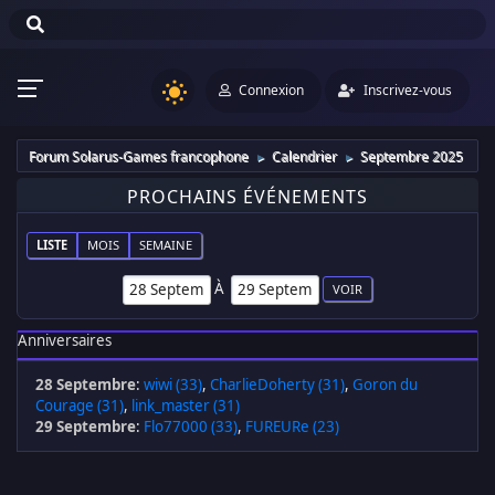
Connexion
Inscrivez-vous
Forum Solarus-Games francophone
Calendrier
Septembre 2025
►
►
PROCHAINS ÉVÉNEMENTS
LISTE
MOIS
SEMAINE
À
Anniversaires
28 Septembre
:
wiwi (33)
,
CharlieDoherty (31)
,
Goron du
Courage (31)
,
link_master (31)
29 Septembre
:
Flo77000 (33)
,
FUREURe (23)