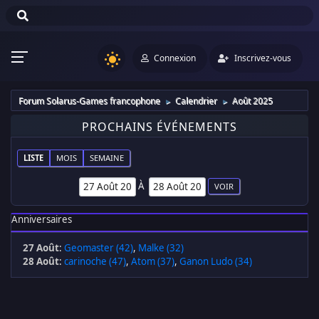
Connexion
Inscrivez-vous
Forum Solarus-Games francophone
Calendrier
Août 2025
►
►
PROCHAINS ÉVÉNEMENTS
LISTE
MOIS
SEMAINE
À
Anniversaires
27 Août
:
Geomaster (42)
,
Malke (32)
28 Août
:
carinoche (47)
,
Atom (37)
,
Ganon Ludo (34)