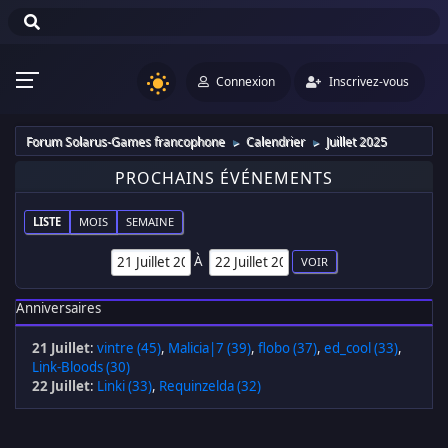
Connexion
Inscrivez-vous
Forum Solarus-Games francophone
Calendrier
Juillet 2025
►
►
PROCHAINS ÉVÉNEMENTS
LISTE
MOIS
SEMAINE
À
Anniversaires
21 Juillet
:
vintre (45)
,
Malicia|7 (39)
,
flobo (37)
,
ed_cool (33)
,
Link-Bloods (30)
22 Juillet
:
Linki (33)
,
Requinzelda (32)