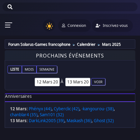
Connexion
Inscrivez-vous
Forum Solarus-Games francophone
Calendrier
Mars 2025
►
►
PROCHAINS ÉVÉNEMENTS
LISTE
MOIS
SEMAINE
À
Anniversaires
12 Mars
:
Phényx (44)
,
Cyberclic (42)
,
-kangourou- (38)
,
chanblar4 (35)
,
Sam101 (32)
13 Mars
:
DarkLink2005 (39)
,
Maskash (36)
,
Ghost (32)