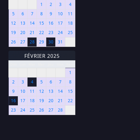
1
2
3
4
5
6
7
8
9
10
11
12
13
14
15
16
17
18
19
20
21
22
23
24
25
26
27
28
29
30
31
FÉVRIER 2025
Dim
Lun
Mar
Mer
Jeu
Ven
Sam
1
2
3
4
5
6
7
8
9
10
11
12
13
14
15
16
17
18
19
20
21
22
23
24
25
26
27
28