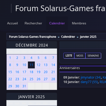
Forum Solarus-Games fr
Accueil
Rechercher
Calendrier
Membres
Forum Solarus-Games francophone
Calendrier
Janvier 2025
►
►
DÉCEMBRE 2024
Dim
Lun
Mar
Mer
Jeu
Ven
Sam
LISTE
MOIS
SEMAINE
1
2
3
4
5
6
7
8
9
10
11
12
13
14
Anniversaires
15
16
17
18
19
20
21
09 Janvier
:
jimynator (34)
,
Ka
22
23
24
25
26
27
28
10 Janvier
:
dany77 (55)
,
RIL
29
30
31
JANVIER 2025
Dim
Lun
Mar
Mer
Jeu
Ven
Sam