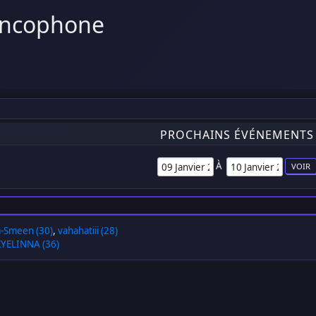
ancophone
PROCHAINS ÉVÉNEMENTS
À
-Smeen (30)
,
vahahatiii (28)
KYELINNA (36)