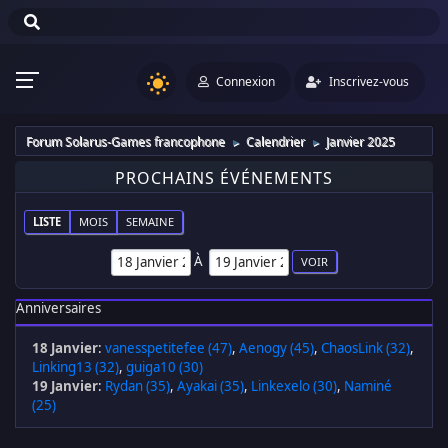
Connexion
Inscrivez-vous
Forum Solarus-Games francophone
Calendrier
Janvier 2025
►
►
PROCHAINS ÉVÉNEMENTS
LISTE
MOIS
SEMAINE
À
Anniversaires
18 Janvier
:
vanesspetitefee (47)
,
Aenogy (45)
,
ChaosLink (32)
,
Linking13 (32)
,
guiga10 (30)
19 Janvier
:
Rydan (35)
,
Ayakai (35)
,
Linkexelo (30)
,
Naminé
(25)