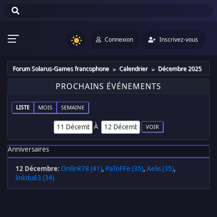
Connexion
Inscrivez-vous
Forum Solarus-Games francophone
Calendrier
Décembre 2025
►
►
PROCHAINS ÉVÉNEMENTS
LISTE
MOIS
SEMAINE
À
Anniversaires
12 Décembre
:
Onilink78 (41)
,
PaToFFe (35)
,
Aelis (35)
,
linkdu83 (34)