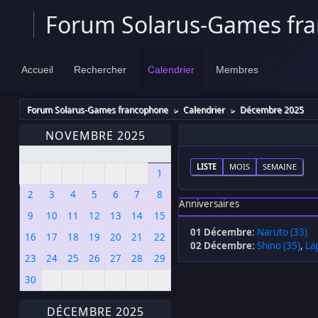
Forum Solarus-Games fr
Accueil
Rechercher
Calendrier
Membres
Forum Solarus-Games francophone
Calendrier
Décembre 2025
►
►
NOVEMBRE 2025
Dim
Lun
Mar
Mer
Jeu
Ven
Sam
LISTE
MOIS
SEMAINE
1
2
3
4
5
6
7
8
Anniversaires
9
10
11
12
13
14
15
01 Décembre
:
Naruto (33)
16
17
18
19
20
21
22
02 Décembre
:
Shino (35)
,
Lap
23
24
25
26
27
28
29
30
DÉCEMBRE 2025