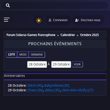
Connexion
Inscrivez-vous
Forum Solarus-Games francophone
Calendrier
Octobre 2025
►
►
PROCHAINS ÉVÉNEMENTS
LISTE
MOIS
SEMAINE
À
Anniversaires
28 Octobre
:
Stitch (40)
,
Babymiloow (30)
29 Octobre
:
Chaos (36)
,
didou (30)
,
clem-AKA-v92ify (27)