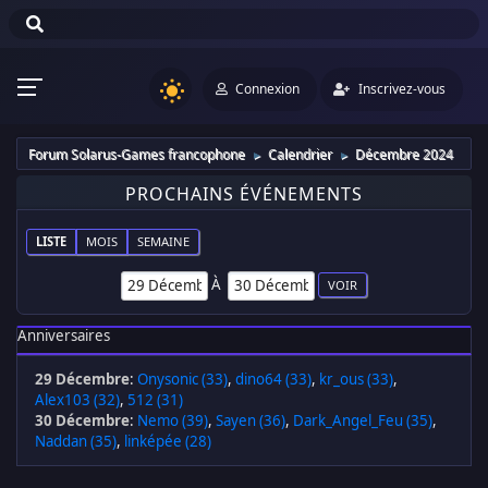
Connexion
Inscrivez-vous
Forum Solarus-Games francophone
Calendrier
Décembre 2024
►
►
PROCHAINS ÉVÉNEMENTS
LISTE
MOIS
SEMAINE
À
Anniversaires
29 Décembre
:
Onysonic (33)
,
dino64 (33)
,
kr_ous (33)
,
Alex103 (32)
,
512 (31)
30 Décembre
:
Nemo (39)
,
Sayen (36)
,
Dark_Angel_Feu (35)
,
Naddan (35)
,
linképée (28)