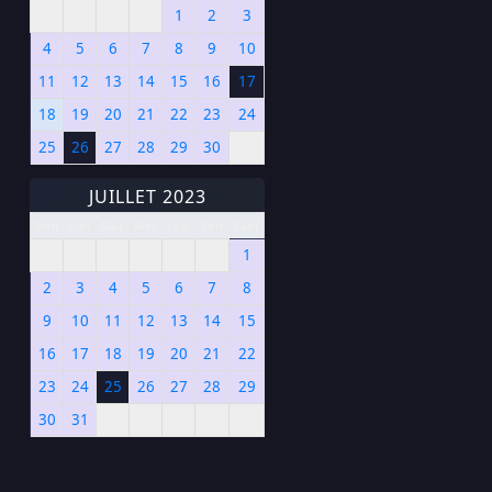
1
2
3
4
5
6
7
8
9
10
11
12
13
14
15
16
17
18
19
20
21
22
23
24
25
26
27
28
29
30
JUILLET 2023
Dim
Lun
Mar
Mer
Jeu
Ven
Sam
1
2
3
4
5
6
7
8
9
10
11
12
13
14
15
16
17
18
19
20
21
22
23
24
25
26
27
28
29
30
31