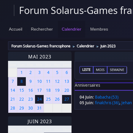
Forum Solarus-Games fr
Accueil
Rechercher
Calendrier
Membres
Forum Solarus-Games francophone
Calendrier
Juin 2023
►
►
MAI 2023
Dim
Lun
Mar
Mer
Jeu
Ven
Sam
LISTE
MOIS
SEMAINE
1
2
3
4
5
6
7
8
9
10
11
12
13
Anniversaires
14
15
16
17
18
19
20
04 Juin
:
Babacha (53)
21
22
23
24
25
26
27
05 Juin
:
finalchris (36)
,
Jehan 
28
29
30
31
JUIN 2023
Dim
Lun
Mar
Mer
Jeu
Ven
Sam