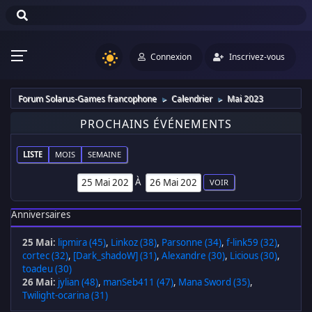
Connexion
Inscrivez-vous
Forum Solarus-Games francophone
Calendrier
Mai 2023
►
►
PROCHAINS ÉVÉNEMENTS
LISTE
MOIS
SEMAINE
À
Anniversaires
25 Mai
:
lipmira (45)
,
Linkoz (38)
,
Parsonne (34)
,
f-link59 (32)
,
cortec (32)
,
[Dark_shadoW] (31)
,
Alexandre (30)
,
Licious (30)
,
toadeu (30)
26 Mai
:
jylian (48)
,
manSeb411 (47)
,
Mana Sword (35)
,
Twilight-ocarina (31)