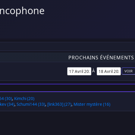
ancophone
PROCHAINS ÉVÉNEMENTS
À
4 (30)
,
Kimchi (20)
kev (34)
,
Schumi144 (33)
,
[link363] (27)
,
Mister mystère (16)