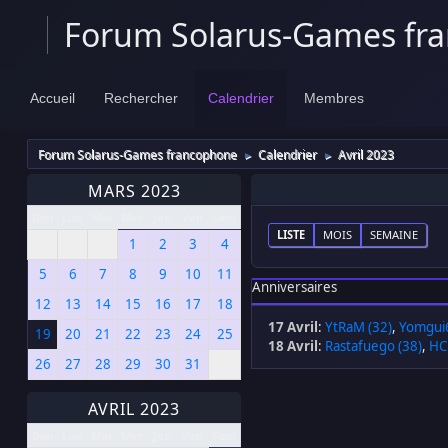
Forum Solarus-Games fr
Accueil
Rechercher
Calendrier
Membres
Forum Solarus-Games francophone
Calendrier
Avril 2023
►
►
MARS 2023
Dim
Lun
Mar
Mer
Jeu
Ven
Sam
LISTE
MOIS
SEMAINE
1
2
3
4
5
6
7
8
9
10
11
Anniversaires
12
13
14
15
16
17
18
17 Avril
:
YtRaM (32)
,
Yomgui6
19
20
21
22
23
24
25
18 Avril
:
Rastafuego (38)
,
HC
26
27
28
29
30
31
AVRIL 2023
Dim
Lun
Mar
Mer
Jeu
Ven
Sam