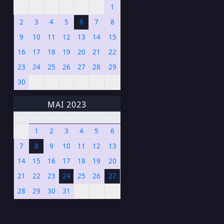
1
2
3
4
5
6
7
8
9
10
11
12
13
14
15
16
17
18
19
20
21
22
23
24
25
26
27
28
29
30
MAI 2023
Dim
Lun
Mar
Mer
Jeu
Ven
Sam
1
2
3
4
5
6
7
8
9
10
11
12
13
14
15
16
17
18
19
20
21
22
23
24
25
26
27
28
29
30
31