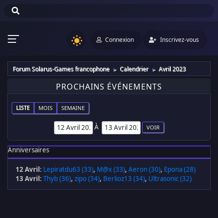
Connexion
Inscrivez-vous
Forum Solarus-Games francophone
Calendrier
Avril 2023
►
►
PROCHAINS ÉVÉNEMENTS
LISTE
MOIS
SEMAINE
À
Anniversaires
12 Avril
:
Lepiratdu63 (33)
,
M@x (33)
,
Aeron (30)
,
Epona (28)
13 Avril
:
Thyb (36)
,
zipo (34)
,
Berlioz13 (34)
,
Ultrasonic (32)