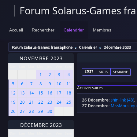
Forum Solarus-Games fr
Accueil
Rechercher
Calendrier
Membres
Forum Solarus-Games francophone
Calendrier
Décembre 2023
►
►
NOVEMBRE 2023
Dim
Lun
Mar
Mer
Jeu
Ven
Sam
LISTE
MOIS
SEMAINE
1
2
3
4
5
6
7
8
9
10
11
Anniversaires
12
13
14
15
16
17
18
26 Décembre
:
shin-link (48)
,
19
20
21
22
23
24
25
27 Décembre
:
MissMoustiqu
26
27
28
29
30
DÉCEMBRE 2023
Dim
Lun
Mar
Mer
Jeu
Ven
Sam