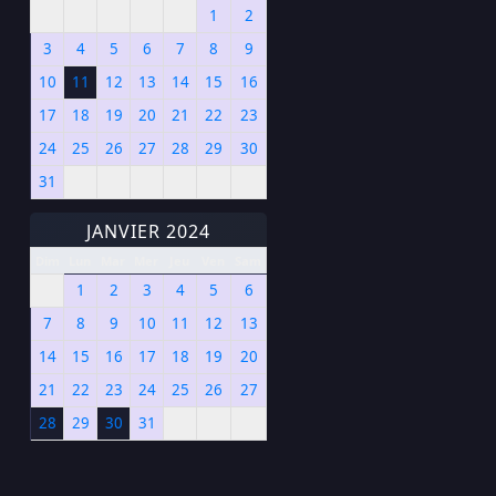
1
2
3
4
5
6
7
8
9
10
11
12
13
14
15
16
17
18
19
20
21
22
23
24
25
26
27
28
29
30
31
JANVIER 2024
Dim
Lun
Mar
Mer
Jeu
Ven
Sam
1
2
3
4
5
6
7
8
9
10
11
12
13
14
15
16
17
18
19
20
21
22
23
24
25
26
27
28
29
30
31