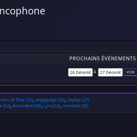
ancophone
PROCHAINS ÉVÉNEMENTS
À
Hero Of Time (33)
,
Angeljudge (33)
,
Zephyr (27)
e (52)
,
lecuredent (39)
,
Lyra (33)
,
remondo (28)