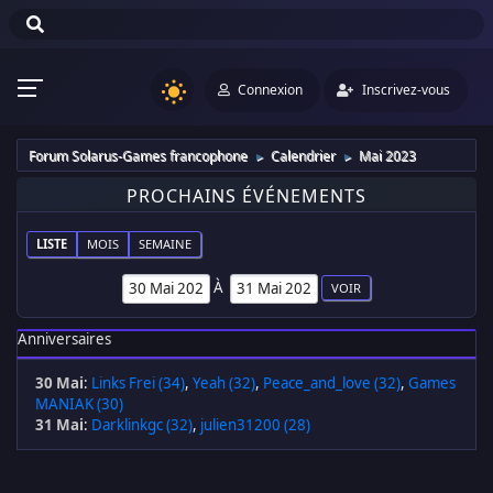
Connexion
Inscrivez-vous
Forum Solarus-Games francophone
Calendrier
Mai 2023
►
►
PROCHAINS ÉVÉNEMENTS
LISTE
MOIS
SEMAINE
À
Anniversaires
30 Mai
:
Links Frei (34)
,
Yeah (32)
,
Peace_and_love (32)
,
Games
MANIAK (30)
31 Mai
:
Darklinkgc (32)
,
julien31200 (28)